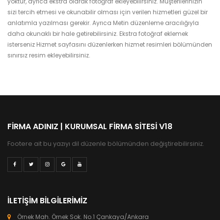
yoktur, ayrıca ekstra olarak fotoğraf ekleyebilirsiniz. Müşterilerinizin
sizi tercih etmesi ve okunabilir olması için verilen hizmetleri güzel bir
anlatımla yazılması gerekir. Ayrıca Metin düzenleme aracılığıyla
daha okunaklı bir hale getirebilirsiniz. Ekstra fotoğraf eklemek
isterseniz Hizmet sayfasını düzenlerken hizmet resimleri bölümünden
sınırsız resim ekleyebilirsiniz.
FIRMA ADINIZ | KURUMSAL FIRMA SITESI V18
Footere ait bu yazıyı dil düzenle bölümünden değiştirebilirsiniz.
İLETIŞIM BILGILERIMIZ
Örnek Mah. Örnek Sok. No.1 Çankaya/Ankara