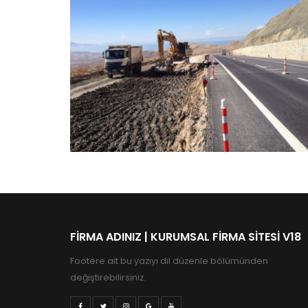
Örnek Proje 4
Çankaya / Ankara
FIRMA ADINIZ | KURUMSAL FIRMA SITESI V18
Footere ait bu yazıyı dil düzenle bölümünden
değiştirebilirsiniz.