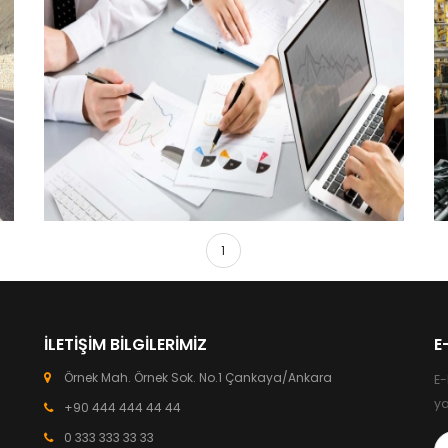
1
Örnek Proje 5
Çankaya / Ankara
İLETIŞIM BILGILERIMIZ
E
Örnek Mah. Örnek Sok. No.1 Çankaya/Ankara
E-
ya
+90 444 444 44 44
0 333 333 33 33