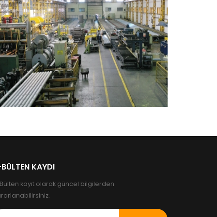
Örnek Proje 6
Çankaya / Ankara
-BÜLTEN KAYDI
Bülten kayıt olarak güncel bilgilerden
rarlanabilirsiniz.