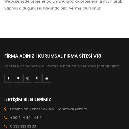
Websitenizde projeler bölümünü açarak projelerinizi yayınlarak
yapmış olduğunuz iş hakkında bilgi vermiş olursunuz.
FIRMA ADINIZ | KURUMSAL FIRMA SITESI V18
Footere ait bu yazıyı dil düzenle bölümünden değiştirebilirsiniz.
İLETIŞIM BILGILERIMIZ
Örnek Mah. Örnek Sok. No.1 Çankaya/Ankara
+90 444 444 44 44
0 333 333 33 33