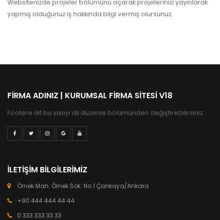
Websitenizde projeler bölümünü açarak projelerinizi yayınlarak
yapmış olduğunuz iş hakkında bilgi vermiş olursunuz.
FIRMA ADINIZ | KURUMSAL FIRMA SITESI V18
Footere ait bu yazıyı dil düzenle bölümünden değiştirebilirsiniz.
İLETIŞIM BILGILERIMIZ
Örnek Mah. Örnek Sok. No.1 Çankaya/Ankara
+90 444 444 44 44
0 333 333 33 33