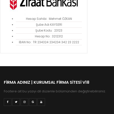
Hesap Sahibi : Mehmet ÖZKAN
Şube Adı KAYSERİ
Şube Kodu : 23123
Hesap No : 3212312
İBAN No : TR 234324 234234 342 23 2222
FIRMA ADINIZ | KURUMSAL FIRMA SITESI V18
Footere ait bu yazıyı dil düzenle bölümünden değiştirebilirsiniz.