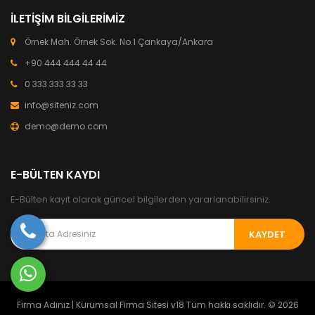
İLETIŞIM BILGILERIMIZ
Örnek Mah. Örnek Sok. No.1 Çankaya/Ankara
+90 444 444 44 44
0 333 333 33 33
info@siteniz.com
demo@demo.com
E-BÜLTEN KAYDI
E-Bülten kayıt olarak güncel bilgilerden yararlanabilirsiniz.
KAYDET
Firma Adınız | Kurumsal Firma Sitesi v18 Tüm hakkı saklıdır. © 2026