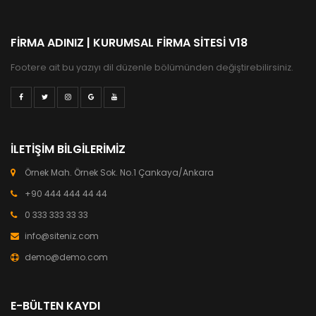
FIRMA ADINIZ | KURUMSAL FIRMA SITESI V18
Footere ait bu yazıyı dil düzenle bölümünden değiştirebilirsiniz.
İLETIŞIM BILGILERIMIZ
Örnek Mah. Örnek Sok. No.1 Çankaya/Ankara
+90 444 444 44 44
0 333 333 33 33
info@siteniz.com
demo@demo.com
E-BÜLTEN KAYDI